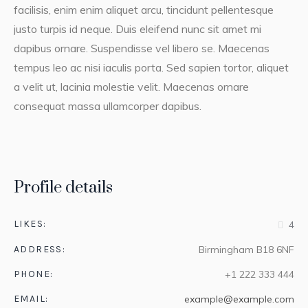
facilisis, enim enim aliquet arcu, tincidunt pellentesque
justo turpis id neque. Duis eleifend nunc sit amet mi
dapibus ornare. Suspendisse vel libero se. Maecenas
tempus leo ac nisi iaculis porta. Sed sapien tortor, aliquet
a velit ut, lacinia molestie velit. Maecenas ornare
consequat massa ullamcorper dapibus.
Profile details
LIKES:
4
ADDRESS:
Birmingham B18 6NF
PHONE:
+1 222 333 444
EMAIL:
example@example.com